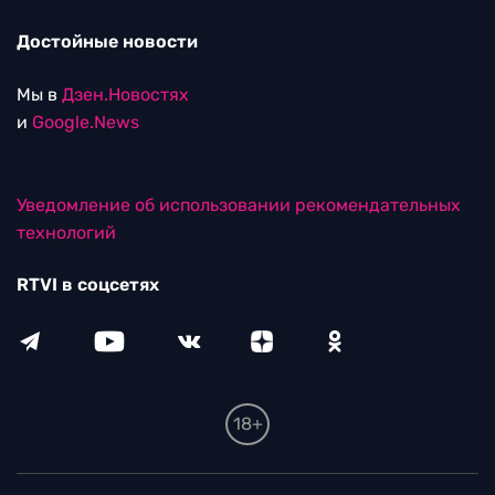
Достойные новости
Мы в
Дзен.Новостях
и
Google.News
Уведомление об использовании рекомендательных
технологий
RTVI в соцсетях
18+