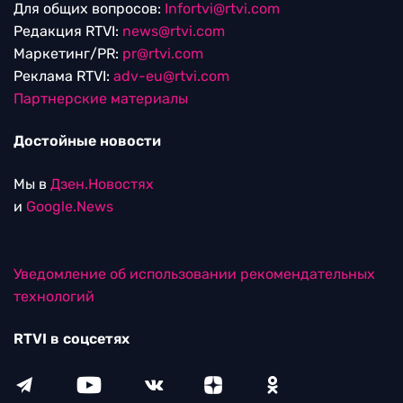
Для общих вопросов:
Infortvi@rtvi.com
Редакция RTVI:
news@rtvi.com
Маркетинг/PR:
pr@rtvi.com
Реклама RTVI:
adv-eu@rtvi.com
Партнерские материалы
Достойные новости
Мы в
Дзен.Новостях
и
Google.News
Уведомление об использовании рекомендательных
технологий
RTVI в соцсетях