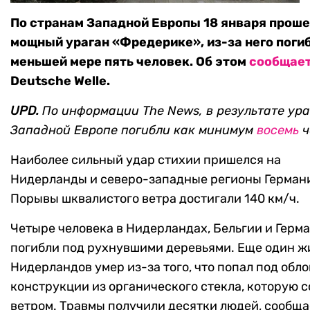
По странам Западной Европы 18 января прош
мощный ураган «Фредерике», из-за него поги
меньшей мере пять человек. Об этом
сообщае
Deutsche Welle.
UPD.
По информации The News, в результате ура
Западной Европе погибли как минимум
восемь
ч
Наиболее сильный удар стихии пришелся на
Нидерланды и северо-западные регионы Герман
Порывы шквалистого ветра достигали 140 км/ч.
Четыре человека в Нидерландах, Бельгии и Герм
погибли под рухнувшими деревьями. Еще один ж
Нидерландов умер из-за того, что попал под обл
конструкции из органического стекла, которую 
ветром. Травмы получили десятки людей, сообща