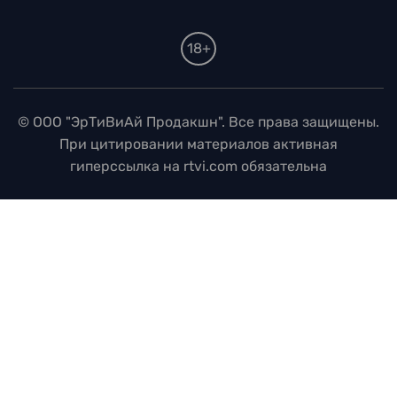
18+
© ООО "ЭрТиВиАй Продакшн". Все права защищены.
При цитировании материалов активная
гиперссылка на rtvi.com обязательна