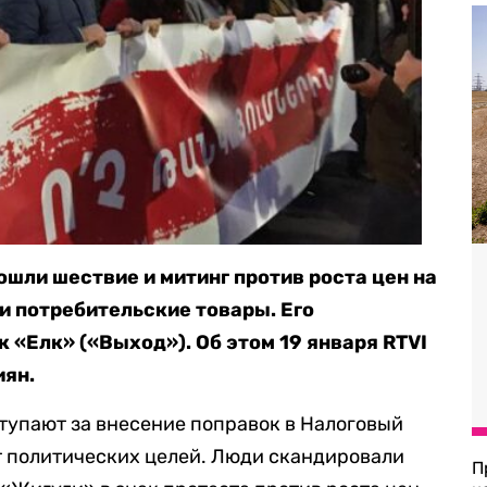
ошли шествие и митинг против роста цен на
и потребительские товары. Его
 «Елк» («Выход»). Об этом 19 января RTVI
иян.
ступают за внесение поправок в Налоговый
т политических целей. Люди скандировали
П