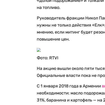
«долой подорожание» и толкали 
на топливо.
Руководитель фракции Никол П
нужны не только действия «Елк»,
мнению, если митинг будет резо
повышение цен.
Фото: RTVI
На акцию вышли около пяти тыся
Официальные власти пока не пр
С 1 января 2018 года в Армении
в
необходимости: масло подорожал
31%, баранина и картофель — на 