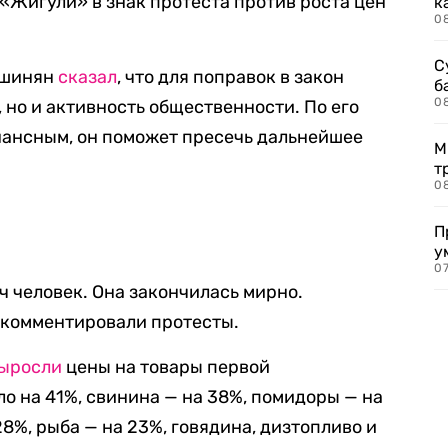
«Жигули» в знак протеста против роста цен
к
0
С
ашинян
сказал
, что для поправок в закон
б
0
 но и активность общественности. По его
нансным, он поможет пресечь дальнейшее
М
т
0
П
у
07
ч человек. Она закончилась мирно.
окомментировали протесты.
ыросли
цены на товары первой
о на 41%, свинина — на 38%, помидоры — на
28%, рыба — на 23%, говядина, дизтопливо и