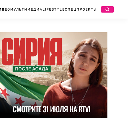
ИДЕО
МУЛЬТИМЕДИА
LIFESTYLE
СПЕЦПРОЕКТЫ