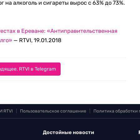
ог на алкоголь и сигареты вырос с 63% до 73%.
тестах в Ереване: «Антиправительственная
олго»
— RTVI, 19.01.2018
дящее. RTVI в Telegram
И RTVI
|
Пользовательское соглашение
|
Политика обработки
Достойные новости