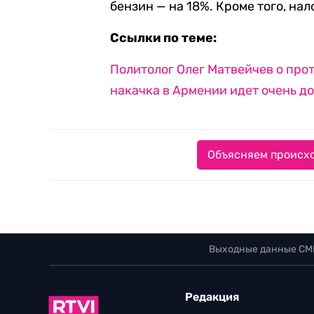
бензин — на 18%. Кроме того, нал
Ссылки по теме:
Политолог Олег Матвейчев о про
накачка в Армении идет очень д
Объясняем происхо
Выходные данные СМ
Редакция