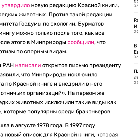
о
ы
утвердило
новую редакцию Красной книги,
06
 редких животных. Против такой редакции
R
митета Госдумы по экологии. Бурматов
И
0
книгу можно только после того, как все
осле этого в Минприроды
сообщили
, что
В
ртизы по спорным видам.
Е
06
ы РАН
написали
открытое письмо президенту
П
заявили, что Минприроды исключило
о
а по Красной книге и внедрили в него
06
хотничьих организаций». На первом же
редких животных исключили такие виды как
ь, которые популярны среди браконьеров.
а в августе 1978 года. В 1997 году
а новый список для Красной книги, которая