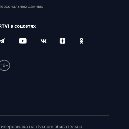
 персональных данных
RTVI в соцсетях
18+
иперссылка на rtvi.com обязательна