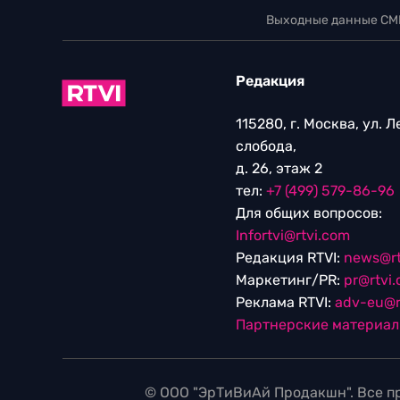
Выходные данные СМ
Редакция
115280, г. Москва, ул. 
слобода,
д. 26, этаж 2
тел:
+7 (499) 579-86-96
Для общих вопросов:
Infortvi@rtvi.com
Редакция RTVI:
news@rt
Маркетинг/PR:
pr@rtvi
Реклама RTVI:
adv-eu@r
Партнерские материа
© ООО "ЭрТиВиАй Продакшн". Все пр