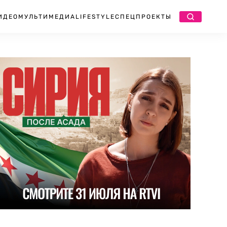
ИДЕО
МУЛЬТИМЕДИА
LIFESTYLE
СПЕЦПРОЕКТЫ