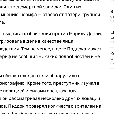
авил предсмертной записки. Один из
В
 мнению шерифа — стресс от потери крупной
ч
07
га.
«
ет выдвигать обвинения против Марилу Дэнли,
«
рировала в деле в качестве лица,
07
едствия. Тем не менее, в деле Пэддока может
К
ериф не сообщил никаких подробностей и не
ж
0
мя обыска следователи обнаружили в
нографию. Кроме того, преступник изучал в
е полицией и силами спецназа для
 он рассматривал несколько других локаций
ов. Пэддок проверял количество зрителей на
х в Лас-Вегасе, а также выяснял, сколько