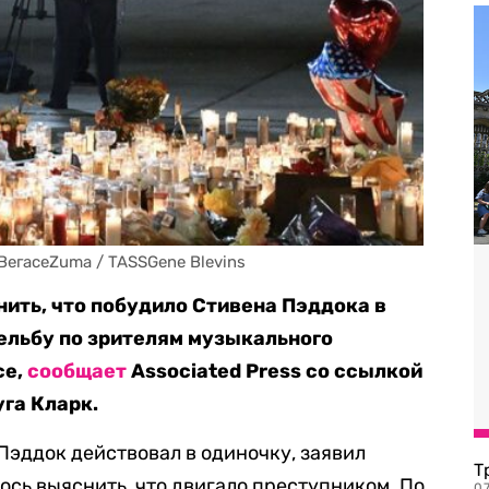
ВегасеZuma / TASSGene Blevins
нить, что побудило Стивена Пэддока в
рельбу по зрителям музыкального
се,
сообщает
Associated Press со ссылкой
га Кларк.
Пэддок действовал в одиночку, заявил
Т
ось выяснить, что двигало преступником. По
07