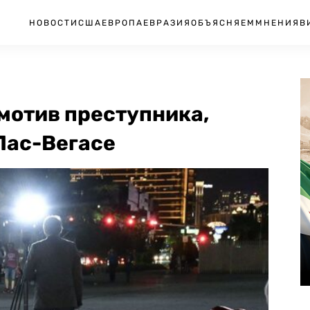
НОВОСТИ
США
ЕВРОПА
ЕВРАЗИЯ
ОБЪЯСНЯЕМ
МНЕНИЯ
В
мотив преступника,
Лас-Вегасе