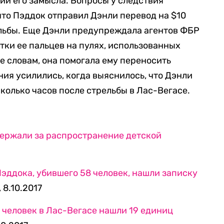
ии его замысла. Вопросы у следствия
 что Пэддок отправил Дэнли перевод на $10
ельбы. Еще Дэнли предупреждала агентов ФБР
атки ее пальцев на пулях, использованных
е словам, она помогала ему переносить
ия усилились, когда выяснилось, что Дэнли
колько часов после стрельбы в Лас-Вегасе.
держали за распространение детской
Пэддока, убившего 58 человек, нашли записку
 8.10.2017
человек в Лас-Вегасе нашли 19 единиц