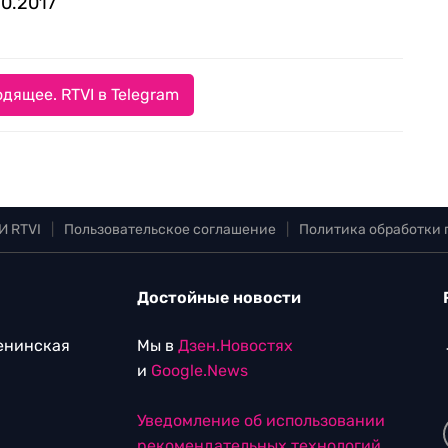
10.2017
дящее. RTVI в Telegram
И RTVI
|
Пользовательское соглашение
|
Политика обработки
Достойные новости
Ленинская
Мы в
Дзен.Новостях
и
Google.News
Уведомление об использовании
рекомендательных технологий