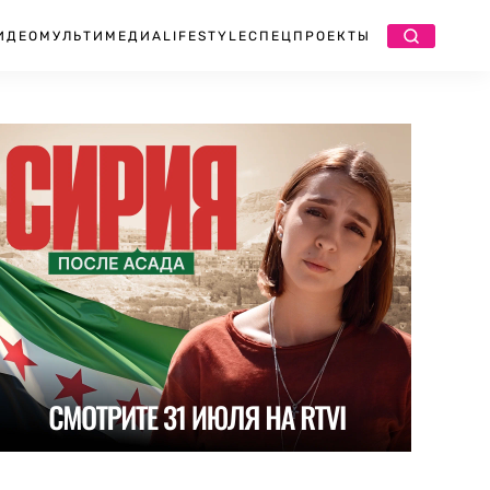
ИДЕО
МУЛЬТИМЕДИА
LIFESTYLE
СПЕЦПРОЕКТЫ