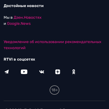
Достойные новости
Мы в
Дзен.Новостях
и
Google.News
Уведомление об использовании рекомендательных
технологий
RTVI в соцсетях
18+