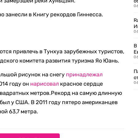
и замерзшей реки Хуньцзян.
о
06
 занесли в Книгу рекордов Гиннесса.
R
И
0
В
тся привлечь в Тунхуа зарубежных туристов,
Е
06
дского комитета развития туризма Яо Юань.
П
льшой рисунок на снегу
принадлежал
о
014 году он
нарисовал
красное сердце
06
квадратных метров.Рекорд на самую длинную
был у США. В 2011 году пятеро американцев
ой 63,7 метра.