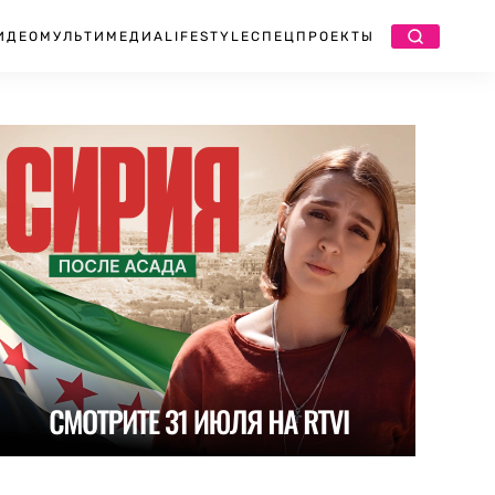
ИДЕО
МУЛЬТИМЕДИА
LIFESTYLE
СПЕЦПРОЕКТЫ