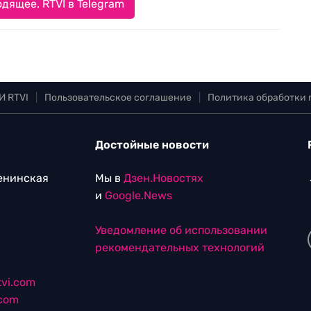
дящее. RTVI в Telegram
И RTVI
|
Пользовательское соглашение
|
Политика обработки
Достойные новости
Ленинская
Мы в
Дзен.Новостях
и
Google.News
Уведомление об использовании
рекомендательных технологий
vi.com
.com