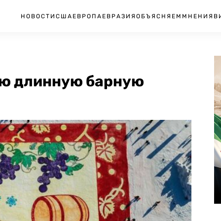
НОВОСТИ
США
ЕВРОПА
ЕВРАЗИЯ
ОБЪЯСНЯЕМ
МНЕНИЯ
В
ую длинную барную