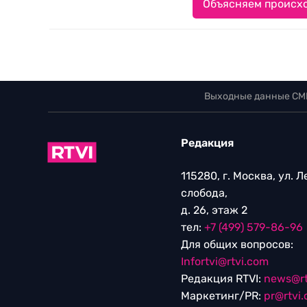
Объясняем происхо
Выходные данные СМ
Редакция
115280, г. Москва, ул. 
слобода,
д. 26, этаж 2
тел:
+7 (499) 579-86-96
Для общих вопросов:
Infortvi@rtvi.com
Редакция RTVI:
news@rt
Маркетинг/PR:
pr@rtvi