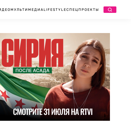
ИДЕО
МУЛЬТИМЕДИА
LIFESTYLE
СПЕЦПРОЕКТЫ