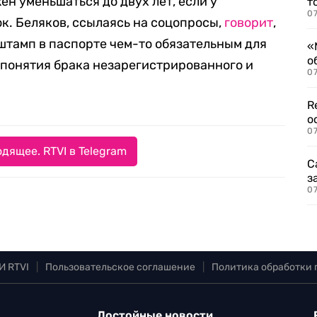
ен уменьшаться до двух лет, если у
т
07
к. Беляков, ссылаясь на соцопросы,
говорит
,
 штамп в паспорте чем-то обязательным для
«
о
 понятия брака незарегистрированного и
07
R
о
07
дящее. RTVI в Telegram
С
з
07
И RTVI
|
Пользовательское соглашение
|
Политика обработки
Достойные новости