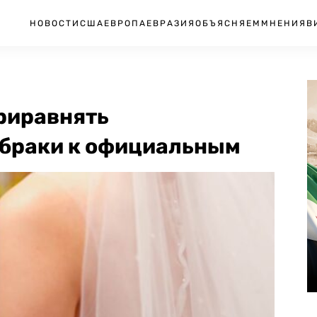
НОВОСТИ
США
ЕВРОПА
ЕВРАЗИЯ
ОБЪЯСНЯЕМ
МНЕНИЯ
В
риравнять
браки к официальным