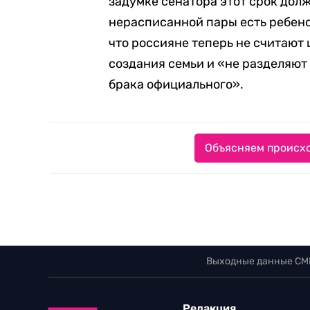
задумке сенатора этот срок долж
нерасписанной пары есть ребено
что россияне теперь не считают
создания семьи и «не разделяют
брака официального».
Объясняем происхо
Выходные данные СМ
Редакция