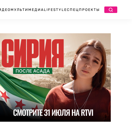
ИДЕО
МУЛЬТИМЕДИА
LIFESTYLE
СПЕЦПРОЕКТЫ