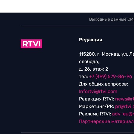
Выходные данные СМ
Редакция
115280, г. Москва, ул. 
слобода,
д. 26, этаж 2
тел:
+7 (499) 579-86-96
Для общих вопросов:
Infortvi@rtvi.com
Редакция RTVI:
news@rt
Маркетинг/PR:
pr@rtvi
Реклама RTVI:
adv-eu@r
Партнерские материа