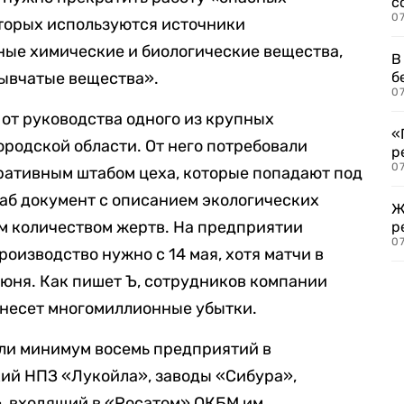
с
07
оторых используются источники
ные химические и биологические вещества,
В
рывчатые вещества».
б
07
 от руководства одного из крупных
«
родской области. От него потребовали
р
07
ративным штабом цеха, которые попадают под
таб документ с описанием экологических
Ж
м количеством жертв. На предприятии
р
07
роизводство нужно с 14 мая, хотя матчи в
юня. Как пишет Ъ, сотрудников компании
понесет многомиллионные убытки.
ли минимум восемь предприятий в
кий НПЗ «Лукойла», заводы «Сибура»,
, входящий в «Росатом» ОКБМ им.