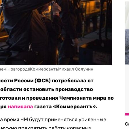
жнем НовгородеКоммерсантъМихаил Солунин
ости России (ФСБ) потребовала от
 области остановить производство
готовки и проведения Чемпионата мира по
аря
написала
газета «Коммерсантъ».
 на время ЧМ будут применяться усиленные
С
, нужно прекратить работу «опасных