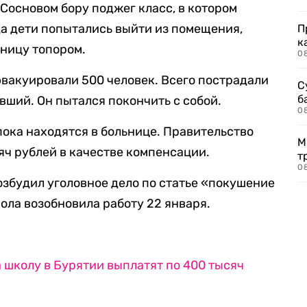
Сосновом бору поджег класс, в котором
а дети попытались выйти из помещения,
П
к
ьницу топором.
0
эвакуировали 500 человек. Всего пострадали
С
б
авший. Он пытался покончить с собой.
0
пока находятся в больнице. Правительство
М
яч рублей в качестве компенсации.
т
0
збудил уголовное дело по статье «покушение
ола возобновила работу 22 января.
школу в Бурятии выплатят по 400 тысяч