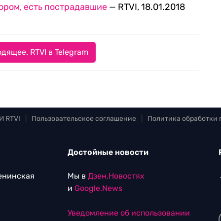
пором, есть пострадавшие
— RTVI, 18.01.2018
дящее. RTVI в Telegram
И RTVI
|
Пользовательское соглашение
|
Политика обработки
Достойные новости
Ленинская
Мы в
Дзен.Новостях
и
Google.News
Уведомление об использовании