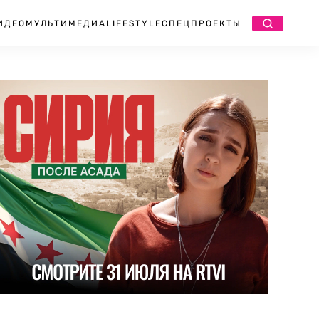
ИДЕО
МУЛЬТИМЕДИА
LIFESTYLE
СПЕЦПРОЕКТЫ