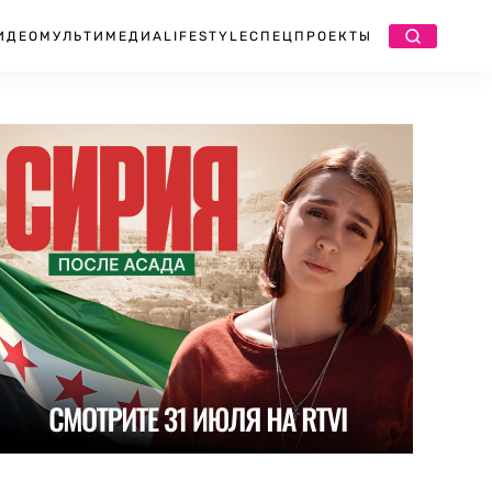
ИДЕО
МУЛЬТИМЕДИА
LIFESTYLE
СПЕЦПРОЕКТЫ