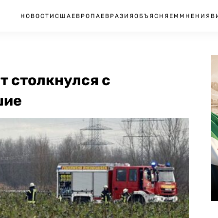
НОВОСТИ
США
ЕВРОПА
ЕВРАЗИЯ
ОБЪЯСНЯЕМ
МНЕНИЯ
В
т столкнулся с
шие