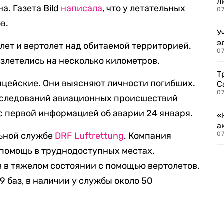
л
а. Газета Bild
написала
, что у летательных
07
в.
У
э
лет и вертолет над обитаемой территорией.
07
азлетелись на несколько километров.
Т
ицейские. Они выясняют личности погибших.
С
07
сследований авиационных происшествий
с первой информацией об аварии 24 января.
«
а
льной службе
DRF Luftrettung
. Компания
07
помощь в труднодоступных местах,
 в тяжелом состоянии с помощью вертолетов.
 баз, в наличии у службы около 50