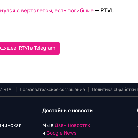
нулся с вертолетом, есть погибшие
— RTVI,
дящее. RTVI в Telegram
И RTVI
|
Пользовательское соглашение
|
Политика обработки
Достойные новости
Ленинская
Мы в
Дзен.Новостях
и
Google.News