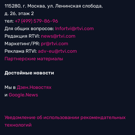
115280, г. Москва, ул. Ленинская слобода,
д. 26, этаж 2
тел:
+7 (499) 579-86-96
Для общих вопросов:
Infortvi@rtvi.com
Редакция RTVI:
news@rtvi.com
Маркетинг/PR:
pr@rtvi.com
Реклама RTVI:
adv-eu@rtvi.com
Партнерские материалы
Достойные новости
Мы в
Дзен.Новостях
и
Google.News
Уведомление об использовании рекомендательных
технологий