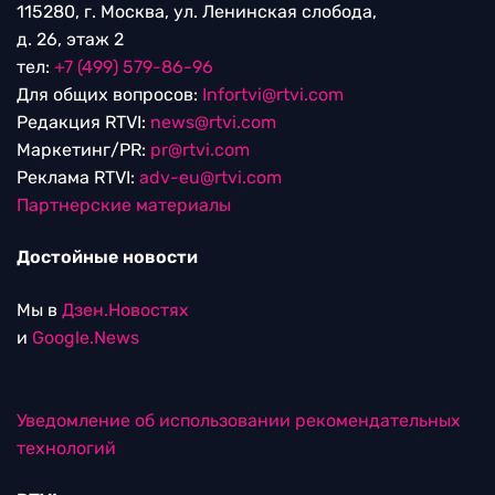
115280, г. Москва, ул. Ленинская слобода,
д. 26, этаж 2
тел:
+7 (499) 579-86-96
Для общих вопросов:
Infortvi@rtvi.com
Редакция RTVI:
news@rtvi.com
Маркетинг/PR:
pr@rtvi.com
Реклама RTVI:
adv-eu@rtvi.com
Партнерские материалы
Достойные новости
Мы в
Дзен.Новостях
и
Google.News
Уведомление об использовании рекомендательных
технологий