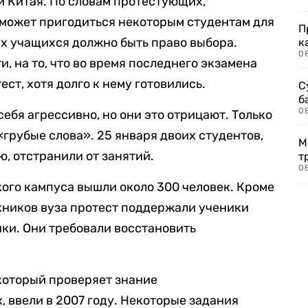
и Китая. По словам протестующих,
 может пригодиться некоторым студентам для
П
ых учащихся должно быть право выбора.
к
0
и, на то, что во время последнего экзамена
ст, хотя долго к нему готовились.
С
б
0
ебя агрессивно, но они это отрицают. Только
«грубые слова». 25 января двоих студентов,
М
, отстранили от занятий.
т
0
кого кампуса вышли около 300 человек. Кроме
кников вуза протест поддержали ученики
ки. Они требовали восстановить
 который проверяет знание
, ввели в 2007 году. Некоторые задания