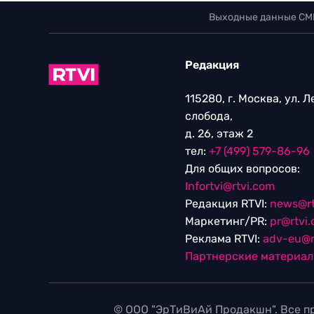
Выходные данные СМ
Редакция
115280, г. Москва, ул. 
слобода,
д. 26, этаж 2
тел:
+7 (499) 579-86-96
Для общих вопросов:
Infortvi@rtvi.com
Редакция RTVI:
news@rt
Маркетинг/PR:
pr@rtvi
Реклама RTVI:
adv-eu@r
Партнерские материа
© ООО "ЭрТиВиАй Продакшн". Все пр