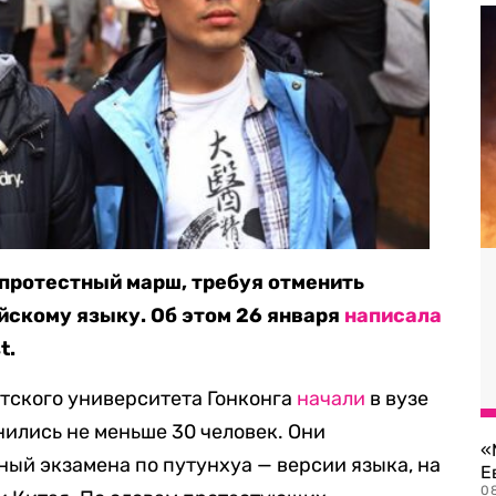
 протестный марш, требуя отменить
йскому языку. Об этом 26 января
написала
t.
стского университета Гонконга
начали
в вузе
нились не меньше 30 человек. Они
«
ный экзамена по путунхуа — версии языка, на
Е
0