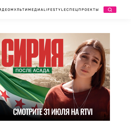
ИДЕО
МУЛЬТИМЕДИА
LIFESTYLE
СПЕЦПРОЕКТЫ