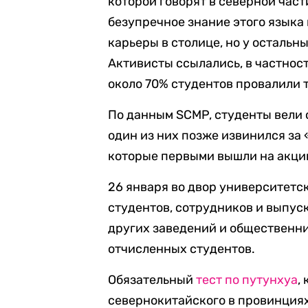
которой говорят в северной част
безупречное знание этого языка
карьеры в столице, но у остальн
Активисты ссылались, в частност
около 70% студентов провалили те
По данным SCMP, студенты вели с
один из них позже извинился за 
которые первыми вышли на акцию
26 января во двор университетс
студентов, сотрудников и выпус
других заведений и общественни
отчисленных студентов.
Обязательный
тест по путунхуа
,
севернокитайского в провинциях