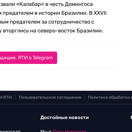
азвали «Калабар» в честь Домингоса
 предателем в истории Бразилии. В XXVII
ным предателем за сотрудничество с
у вторглись на северо-восток Бразилии.
дящее. RTVI в Telegram
И RTVI
|
Пользовательское соглашение
|
Политика обработки
Достойные новости
Ленинская
Мы в
Дзен.Новостях