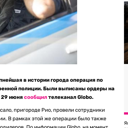
нейшая в истории города операция по
военной полиции. Были выписаны ордеры на
м 29 июня
сообщил
телеканал Globo.
ало, пригороде Рио, провели сотрудники
и. В рамках этой же операции было также
Я
кодилеров. По информации Globo, на момент