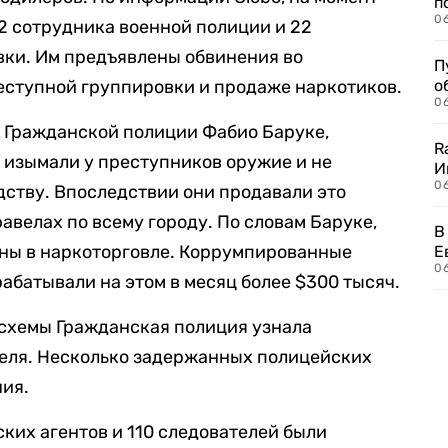
п
0
2 сотрудника военной полиции и 22
вки. Им предъявлены обвинения во
П
еступной группировки и продаже наркотиков.
о
06
ь Гражданской полиции Фабио Баруке,
R
изымали у преступников оружие и не
И
0
дству. Впоследствии они продавали это
авелах по всему городу. По словам Баруке,
В
ны в наркоторговле. Коррумпированные
Е
06
абатывали на этом в месяц более $300 тысяч.
схемы Гражданская полиция узнала
еля. Несколько задержанных полицейских
ния.
ких агентов и 110 следователей были