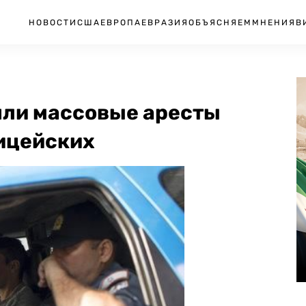
НОВОСТИ
США
ЕВРОПА
ЕВРАЗИЯ
ОБЪЯСНЯЕМ
МНЕНИЯ
В
шли массовые аресты
ицейских