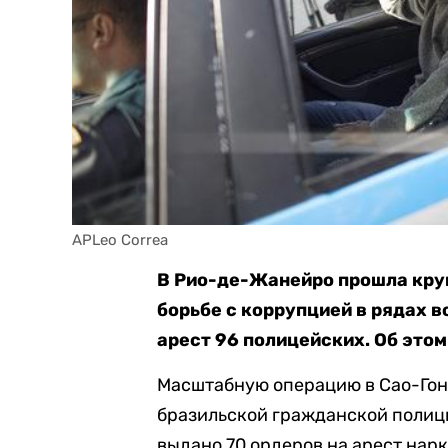
APLeo Correa
В Рио-де-Жанейро прошла круп
борьбе с коррупцией в рядах 
арест 96 полицейских. Об это
Масштабную операцию в Сао-Гонс
бразильской гражданской полици
выдано 70 ордеров на арест нар