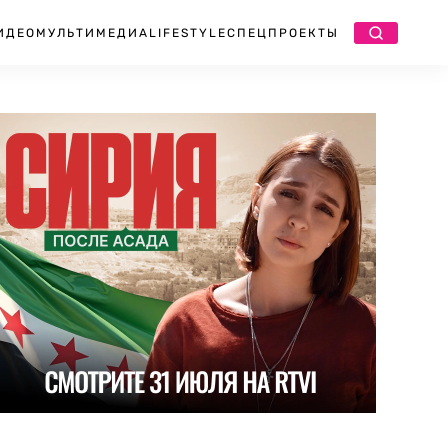
ИДЕО
МУЛЬТИМЕДИА
LIFESTYLE
СПЕЦПРОЕКТЫ