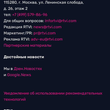
115280, г. Москва, ул. Ленинская слобода,
д. 26, этаж 2
тел:
+7 (499) 579-86-96
Для общих вопросов:
Infortvi@rtvi.com
Редакция RTVI:
news@rtvi.com
Маркетинг/PR:
pr@rtvi.com
Реклама RTVI:
adv-eu@rtvi.com
Партнерские материалы
Достойные новости
Мы в
Дзен.Новостях
и
Google.News
Уведомление об использовании рекомендательных
технологий