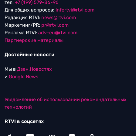
тел:
+7 (499) 579-86-96
Для общих вопросов:
Infortvi@rtvi.com
Редакция RTVI:
news@rtvi.com
Маркетинг/PR:
pr@rtvi.com
Реклама RTVI:
adv-eu@rtvi.com
Партнерские материалы
Достойные новости
Мы в
Дзен.Новостях
и
Google.News
Уведомление об использовании рекомендательных
технологий
RTVI в соцсетях