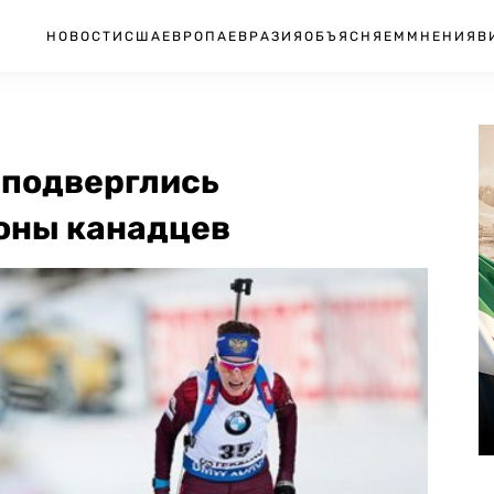
НОВОСТИ
США
ЕВРОПА
ЕВРАЗИЯ
ОБЪЯСНЯЕМ
МНЕНИЯ
В
 подверглись
оны канадцев