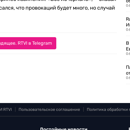
о
06
сался, что провокаций будет много, но случай
R
И
0
дящее. RTVI в Telegram
В
Е
06
П
о
06
И RTVI
|
Пользовательское соглашение
|
Политика обработки
Достойные новости