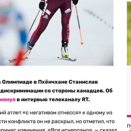
а Олимпиаде в Пхёнчхане Станислав
 дискриминации со стороны канадцев. Об
мянул
в интервью телеканалу RT.
ий атлет «с негативом отнесся» к одному из
и конфликта он не раскрыл, но отметил, что
П
принес извинения. «Все исчерпано», — сказал