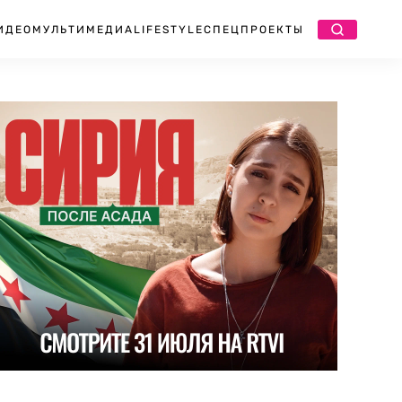
ИДЕО
МУЛЬТИМЕДИА
LIFESTYLE
СПЕЦПРОЕКТЫ