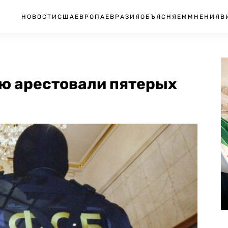
НОВОСТИ
США
ЕВРОПА
ЕВРАЗИЯ
ОБЪЯСНЯЕМ
МНЕНИЯ
В
ию арестовали пятерых