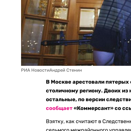
РИА НовостиАндрей Стенин
В Москве арестовали пятерых
столичному региону. Двоих из 
остальные, по версии следстви
сообщает
«Коммерсант» со ссы
Взятку, как считают в Следстве
седьмого межрайонного управле