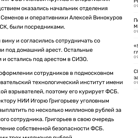
Р
09
дствием оказались начальник отделения
 Семенов и оперативники Алексей Винокуров
П
 СК, были посредниками.
М
09
вину и согласились сотрудничать со
«
ли под домашний арест. Остальные
г
09
 и остались под арестом в СИЗО.
С
оформлении сотрудников в подмосковном
з
вательский технологический институт имени
09
ой взрывателей, поэтому его курирует ФСБ.
ктору НИИ Игорю Григорьеву уголовным
 выплатить по несколько миллионов рублей за
го сотрудника. Григорьев в свою очередь
вление собственной безопасности ФСБ.
ии трех миллионов рублей.