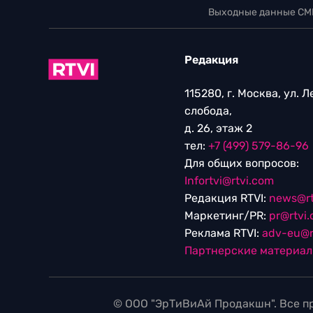
Выходные данные СМ
Редакция
115280, г. Москва, ул. 
слобода,
д. 26, этаж 2
тел:
+7 (499) 579-86-96
Для общих вопросов:
Infortvi@rtvi.com
Редакция RTVI:
news@rt
Маркетинг/PR:
pr@rtvi
Реклама RTVI:
adv-eu@r
Партнерские материа
© ООО "ЭрТиВиАй Продакшн". Все пр