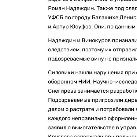
Роман Надеждин. Также под сле
УФСБ по городу Балашихе Денис
и Артур Юсуфов. Они, по данным
Надеждин и Винокуров признали 
следствием, поэтому их отправи
подозреваемые вину не признали
Силовики нашли нарушения при 
оборонном НИИ. Научно-исследо
Снегирева занимается разработк
Подозреваемые пригрозили дире
делом о растрате и потребовали
каждого неправильно оформленно
заявил о вымогательстве в упра
Круглова задержали при получен