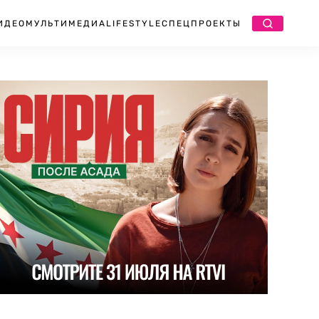
ИДЕО
МУЛЬТИМЕДИА
LIFESTYLE
СПЕЦПРОЕКТЫ