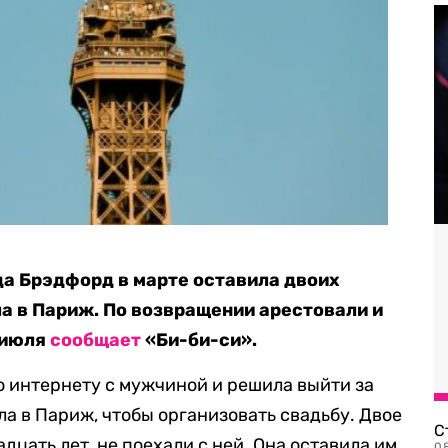
а Брэдфорд в марте оставила двоих
ла в Париж. По возвращении арестовали и
1 июля
сообщает
«Би-би-си».
 интернету с мужчиной и решила выйти за
ела в Париж, чтобы организовать свадьбу. Двое
С
дцать лет, не поехали с ней. Она оставила им
08