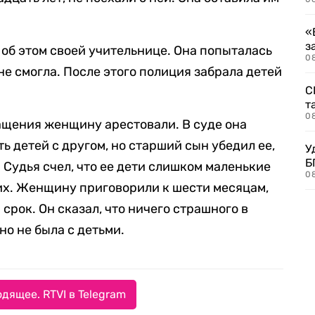
«
з
об этом своей учительнице. Она попыталась
08
не смогла. После этого полиция забрала детей
С
т
0
ащения женщину арестовали. В суде она
ть детей с другом, но старший сын убедил ее,
У
Б
. Судья счел, что ее дети слишком маленькие
0
них. Женщину приговорили к шести месяцам,
срок. Он сказал, что ничего страшного в
вно не была с детьми.
дящее. RTVI в Telegram