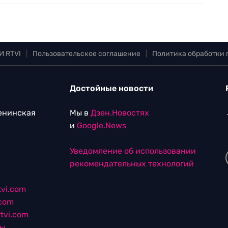
И RTVI
|
Пользовательское соглашение
|
Политика обработки
Достойные новости
Ленинская
Мы в
Дзен.Новостях
и
Google.News
Уведомление об использовании
рекомендательных технологий
vi.com
.com
tvi.com
лы