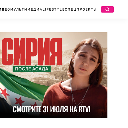
ИДЕО
МУЛЬТИМЕДИА
LIFESTYLE
СПЕЦПРОЕКТЫ