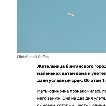
FlickrBenoît Daffos
Жительница британского город
маленьких детей дома и улете
дали условный срок. Об этом 
Мать-одиночка познакомилась по
него замуж. Она на два дня улет
сыновей, которым шесть и одинна