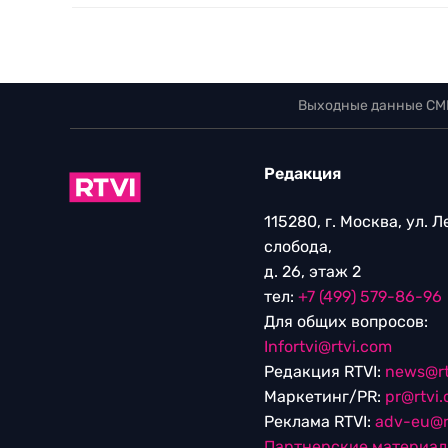
Выходные данные СМ
Редакция
115280, г. Москва, ул. 
слобода,
д. 26, этаж 2
тел:
+7 (499) 579-86-96
Для общих вопросов:
Infortvi@rtvi.com
Редакция RTVI:
news@rt
Маркетинг/PR:
pr@rtvi
Реклама RTVI:
adv-eu@r
Партнерские материа