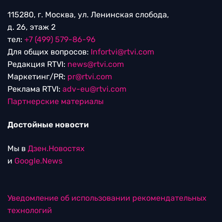
115280, г. Москва, ул. Ленинская слобода,
д. 26, этаж 2
тел:
+7 (499) 579-86-96
Для общих вопросов:
Infortvi@rtvi.com
Редакция RTVI:
news@rtvi.com
Маркетинг/PR:
pr@rtvi.com
Реклама RTVI:
adv-eu@rtvi.com
Партнерские материалы
Достойные новости
Мы в
Дзен.Новостях
и
Google.News
Уведомление об использовании рекомендательных
технологий