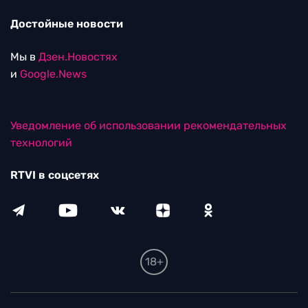
Достойные новости
Мы в
Дзен.Новостях
и
Google.News
Уведомление об использовании рекомендательных
технологий
RTVI в соцсетях
18+