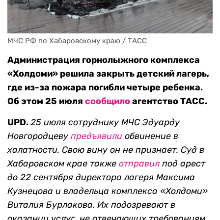
МЧС РФ по Хабаровскому краю / ТАСС
Администрация горнолыжного комплекса
«Холдоми» решила закрыть детский лагерь,
где из-за пожара погибли четыре ребенка.
Об этом 25 июля
сообщило
агентство ТАСС.
UPD.
25 июля с
отруднику МЧС Эдуарду
Новгородцеву
предъявили
обвинение в
халатности. Свою вину он не признает. Суд в
Хабаровском крае также
отправил
под арест
до 22 сентября директора лагеря Максима
Кузнецова и владельца комплекса «Холдоми»
Виталия Бурлакова. Их подозревают в
оказании услуг, не отвечающих требованиям