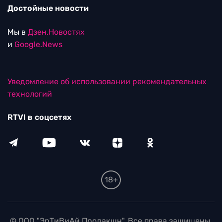
Достойные новости
Мы в
Дзен.Новостях
и
Google.News
Уведомление об использовании рекомендательных
технологий
RTVI в соцсетях
18+
© ООО "ЭрТиВиАй Продакшн". Все права защищены.