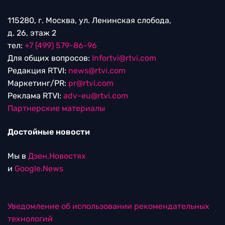
115280, г. Москва, ул. Ленинская слобода,
д. 26, этаж 2
тел:
+7 (499) 579-86-96
Для общих вопросов:
Infortvi@rtvi.com
Редакция RTVI:
news@rtvi.com
Маркетинг/PR:
pr@rtvi.com
Реклама RTVI:
adv-eu@rtvi.com
Партнерские материалы
Достойные новости
Мы в
Дзен.Новостях
и
Google.News
Уведомление об использовании рекомендательных
технологий