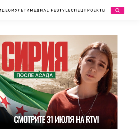
ИДЕО
МУЛЬТИМЕДИА
LIFESTYLE
СПЕЦПРОЕКТЫ