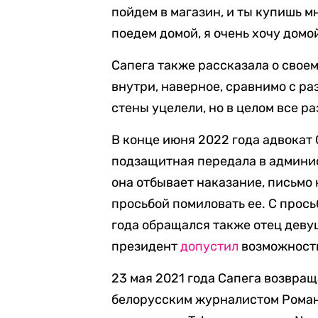
пойдем в магазин, и ты купишь м
поедем домой, я очень хочу домо
Сапега также рассказала о свое
внутри, наверное, сравнимо с ра
стены уцелели, но в целом все р
В конце июня 2022 года адвокат 
подзащитная передала в админис
она отбывает наказание, письмо
просьбой помиловать ее. С прос
года обращался также отец деву
президент
допустил
возможность
23 мая 2021 года Сапега возвра
белорусским журналистом Рома