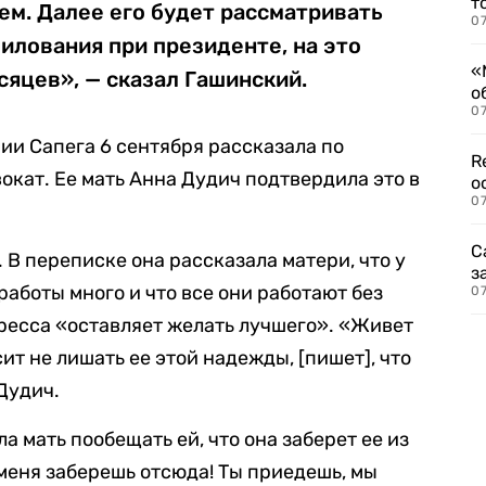
т
м. Далее его будет рассматривать
07
илования при президенте, на это
«
сяцев», — сказал Гашинский.
о
07
и Сапега 6 сентября рассказала по
R
окат. Ее мать Анна Дудич подтвердила это в
о
07
С
 В переписке она рассказала матери, что у
з
боты много и что все они работают без
07
тресса «оставляет желать лучшего». «Живет
т не лишать ее этой надежды, [пишет], что
 Дудич.
а мать пообещать ей, что она заберет ее из
 меня заберешь отсюда! Ты приедешь, мы