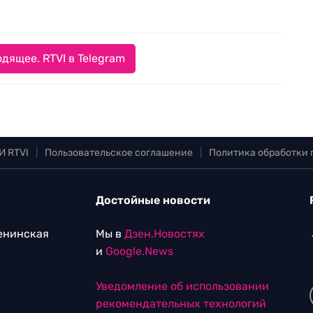
дящее. RTVI в Telegram
И RTVI
|
Пользовательское соглашение
|
Политика обработки
Достойные новости
Ленинская
Мы в
Дзен.Новостях
и
Google.News
Уведомление об использовании
рекомендательных технологий