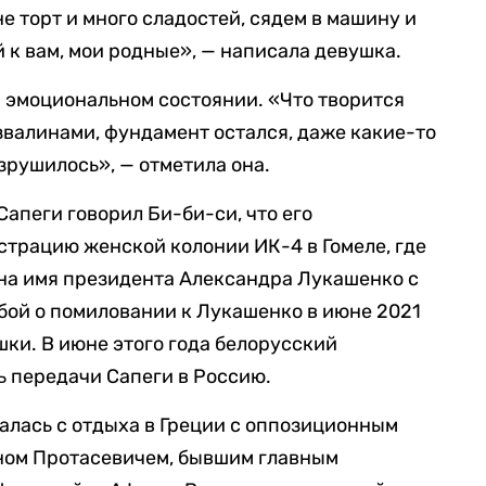
не торт и много сладостей, сядем в машину и
й к вам, мои родные», — написала девушка.
м эмоциональном состоянии. «Что творится
звалинами, фундамент остался, даже какие-то
азрушилось», — отметила она.
Сапеги говорил Би-би-си, что его
трацию женской колонии ИК-4 в Гомеле, где
 на имя президента Александра Лукашенко с
ьбой о помиловании к Лукашенко в июне 2021
шки. В июне этого года белорусский
 передачи Сапеги в Россию.
щалась с отдыха в Греции с оппозиционным
ном Протасевичем, бывшим главным