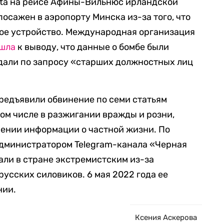
xta на рейсе Афины-Вильнюс ирландской
посажен в аэропорту Минска из-за того, что
ное устройство. Международная организация
шла
к выводу, что данные о бомбе были
дали по запросу «старших должностных лиц
предъявили обвинение по семи статьям
том числе в разжигании вражды и розни,
нении информации о частной жизни. По
администратором Telegram-канала «Черная
али в стране экстремистским из-за
усских силовиков. 6 мая 2022 года ее
нии.
Ксения Аскерова