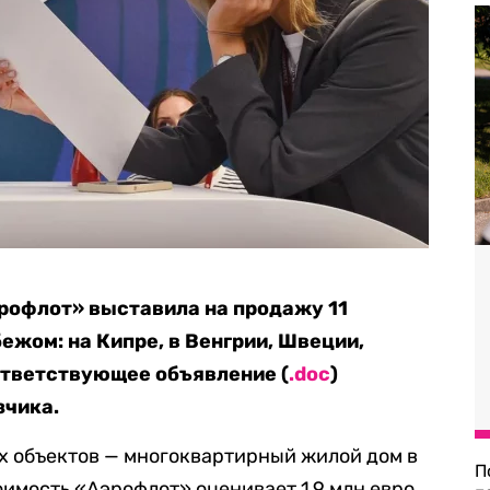
рофлот» выставила на продажу 11
ежом: на Кипре, в Венгрии, Швеции,
оответствующее объявление (
.doc
)
зчика.
х объектов — многоквартирный жилой дом в
П
оимость «Аэрофлот» оценивает 1,9 млн евро.