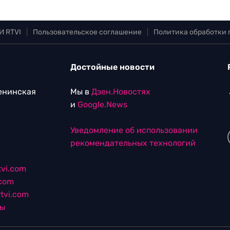
И RTVI
|
Пользовательское соглашение
|
Политика обработки
Достойные новости
Ленинская
Мы в
Дзен.Новостях
и
Google.News
Уведомление об использовании
рекомендательных технологий
vi.com
.com
tvi.com
лы