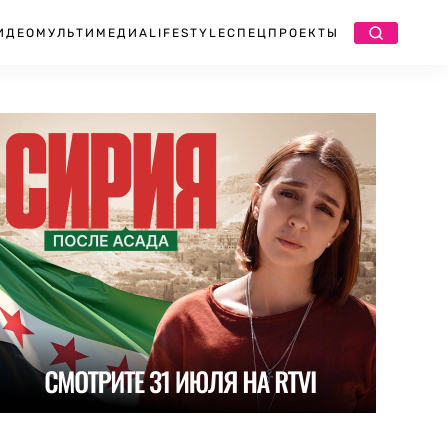
ИДЕО
МУЛЬТИМЕДИА
LIFESTYLE
СПЕЦПРОЕКТЫ