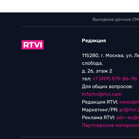
Выходные данные СМ
Редакция
115280, г. Москва, ул. 
слобода,
д. 26, этаж 2
тел:
+7 (499) 579-86-96
Для общих вопросов:
Infortvi@rtvi.com
Редакция RTVI:
news@rt
Маркетинг/PR:
pr@rtvi
Реклама RTVI:
adv-eu@r
Партнерские материа