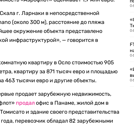
п
0
 Скала г. Ларнаки в непосредственной
«
mano (около 300 м), расстояние до пляжа
Т
айшее окружение объекта представлено
06
кой инфраструктурой», — говорится в
F
н
06
комнатную квартиру в Осло стоимостью 905
«
метра, квартиру за 871 тысяч евро и площадью
в
за 463 тысячи евро и другие объекты.
06
ервые продает зарубежную недвижимость,
офлот»
продал
офис в Панаме, жилой дом в
 Томисато и здание своего представительства
1 года, перевозчик обладал 82 зарубежными