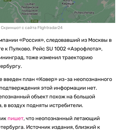
Скриншот с сайта Flightradar24
омпании «Россия», следовавший из Москвы в
е к Пулково. Рейс SU 1002 «Аэрофлота»,
ининград, тоже изменил траекторию
ербургу.
ге введен план «Ковер» из-за неопознанного
 подтверждения этой информации нет.
непознанный объект похож на большой
, в воздух подняты истребители.
ник
пишет
, что неопознанный летающий
етербурга. Источник издания, близкий к