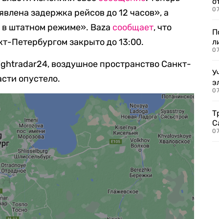
о
07
ъявлена задержка рейсов до 12 часов», а
 в штатном режиме». Baza
сообщает
, что
П
т-Петербургом закрыто до 13:00.
л
07
ightradar24, воздушное пространство Санкт-
У
сти опустело.
э
07
Т
С
07