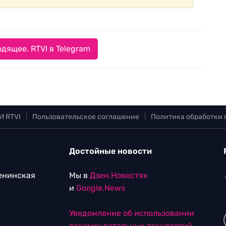
дящее. RTVI в Telegram
И RTVI
|
Пользовательское соглашение
|
Политика обработки
Достойные новости
Ленинская
Мы в
Дзен.Новостях
и
Google.News
Уведомление об использовании
рекомендательных технологий