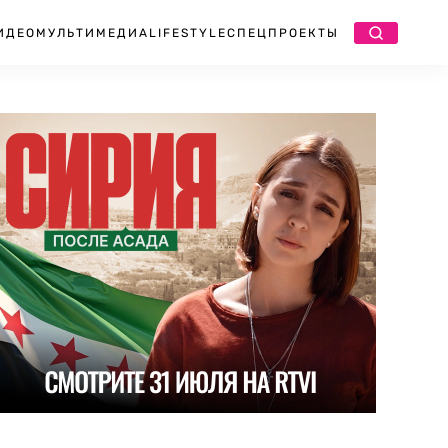
ИДЕО
МУЛЬТИМЕДИА
LIFESTYLE
СПЕЦПРОЕКТЫ