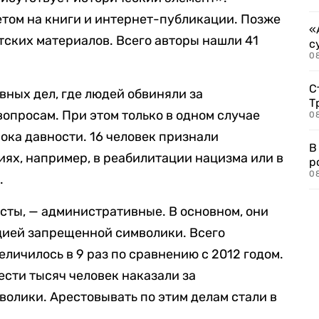
етом на книги и интернет-публикации. Позже
«
тских материалов. Всего авторы нашли 41
с
08
С
вных дел, где людей обвиняли за
Т
опросам. При этом только в одном случае
08
ока давности. 16 человек признали
В
ях, например, в реабилитации нацизма или в
р
08
.
исты, — административные. В основном, они
цией запрещенной символики. Всего
еличилось в 9 раз по сравнению с 2012 годом.
ести тысяч человек наказали за
олики. Арестовывать по этим делам стали в