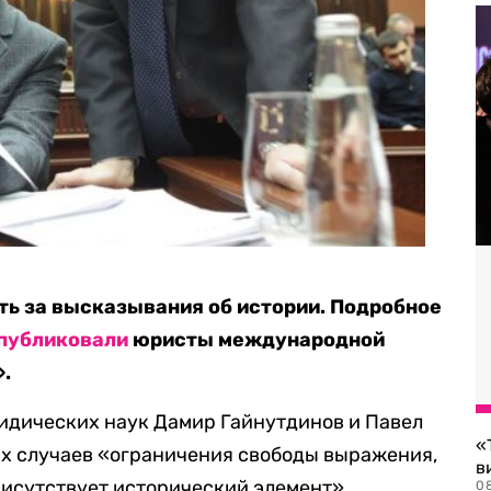
ть за высказывания об истории. Подробное
публиковали
юристы международной
».
идических наук Дамир Гайнутдинов и Павел
«
ых случаев «ограничения свободы выражения,
в
присутствует исторический элемент».
0