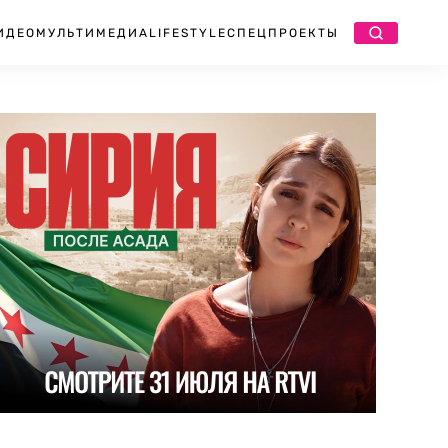
ИДЕО
МУЛЬТИМЕДИА
LIFESTYLE
СПЕЦПРОЕКТЫ