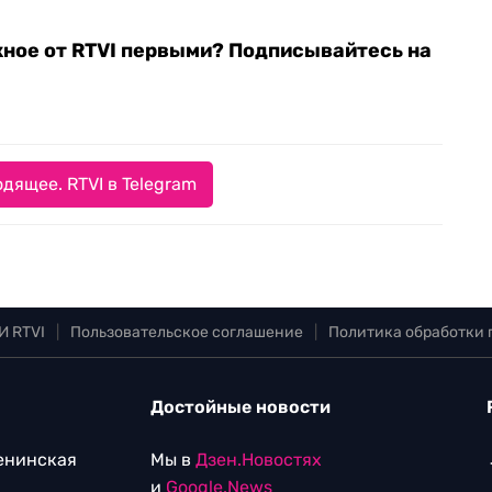
жное от RTVI первыми? Подписывайтесь на
дящее. RTVI в Telegram
И RTVI
|
Пользовательское соглашение
|
Политика обработки
Достойные новости
Ленинская
Мы в
Дзен.Новостях
и
Google.News