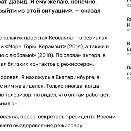
рат Давид. Я ему желаю, конечно,
о
06
выйти из этой ситуации», — сказал
R
И
0
скольких проектах Кеосаяна — в сериалах
В
 «Море. Горы. Керамзит» (2014), а также в
Е
 с любовью!» (2018). По словам актера, в
06
ал близких контактов с режиссером.
П
о
доровел. Я нахожусь в Екатеринбурге, в
06
 с ним не виделся. Только иногда, когда
 телевизор, но видел, что он там работает.
снил он.
осаяна, пресс-секретарь президента России
шего выздоровления режиссеру.