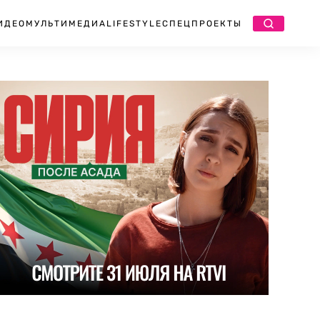
ИДЕО
МУЛЬТИМЕДИА
LIFESTYLE
СПЕЦПРОЕКТЫ