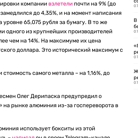
с
отировки компании
взлетели
почти на 9% (до
07
т замедлился до 4,35%, и на момент написания
В
 уровне 65,075 рубля за бумагу. В то же
б
ии одного из крупнейших производителей
07
лее чем на 14%. На максимуме их цена
«
гского доллара. Это исторический максимум с
р
07
Ж
 стоимость самого металла – на 1,16%, до
р
07
несмен Олег Дерипаска предупредил о
 на рынке алюминия из-за госпереворота в
миния использует бокситы из этой
ы», –
написал
он в своем Telegram-канале.