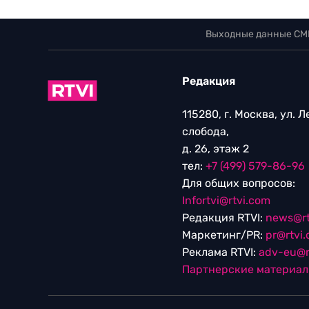
Выходные данные СМ
Редакция
115280, г. Москва, ул. 
слобода,
д. 26, этаж 2
тел:
+7 (499) 579-86-96
Для общих вопросов:
Infortvi@rtvi.com
Редакция RTVI:
news@rt
Маркетинг/PR:
pr@rtvi
Реклама RTVI:
adv-eu@r
Партнерские материа