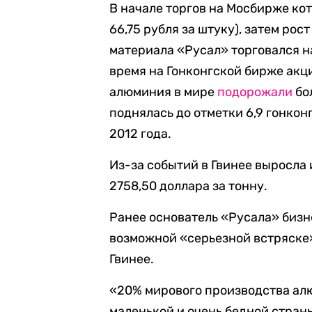
В начале торгов на Мосбирже к
66,75 рубля за штуку), затем рос
материала «Русал» торговался на
время на Гонконгской бирже акц
алюминия в мире
подорожали
бо
поднялась до отметки 6,9 гонкон
2012 года.
Из-за событий в Гвинее выросла и
2758,50 доллара за тонну.
Ранее основатель «Русала» биз
возможной «серьезной встряске»
Гвинее.
«20% мирового производства алю
маленькой и очень бедной стран