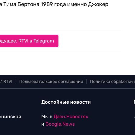
ме Тима Бертона 1989 года именно Джокер
дящее. RTVI в Telegram
И RTVI
|
Пользовательское соглашение
|
Политика обработки
Достойные новости
Ленинская
Мы в
Дзен.Новостях
и
Google.News