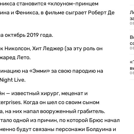
еникса становится «клоуном-принцем
ина и Феникса, в фильме сыграет Роберт Де
Л
з
0
 октябрь 2019 года.
В
с
 Николсон, Хит Леджер (за эту роль он
0
жаред Лето.
«
в
минацию на «Эмми» за свою пародию на
0
ight Live.
йн — известный хирург, меценат и
rprises. Когда он шел со своим сыном
а, на них напал вооруженный грабитель.
стало одной из причин, по которой Брюс начал
именно будут связаны персонажи Болдуина и