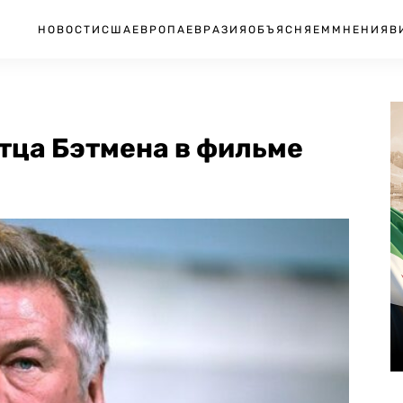
НОВОСТИ
США
ЕВРОПА
ЕВРАЗИЯ
ОБЪЯСНЯЕМ
МНЕНИЯ
В
тца Бэтмена в фильме