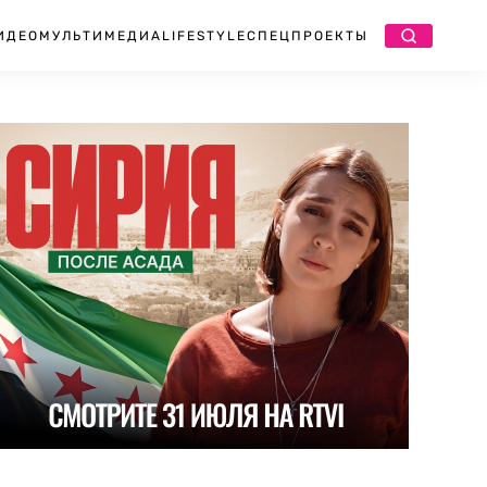
ИДЕО
МУЛЬТИМЕДИА
LIFESTYLE
СПЕЦПРОЕКТЫ