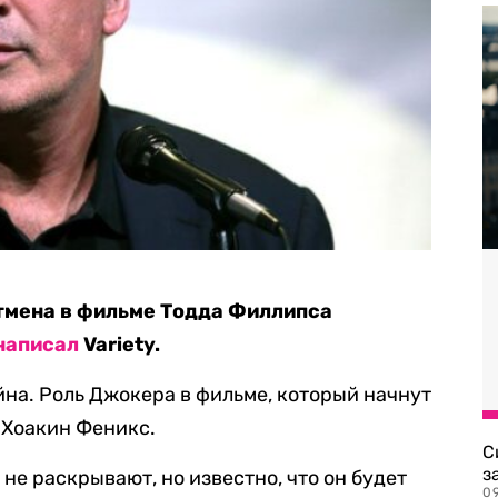
тмена в фильме Тодда Филлипса
написал
Variety.
йна. Роль Джокера в фильме, который начнут
 Хоакин Феникс.
С
з
е раскрывают, но известно, что он будет
0