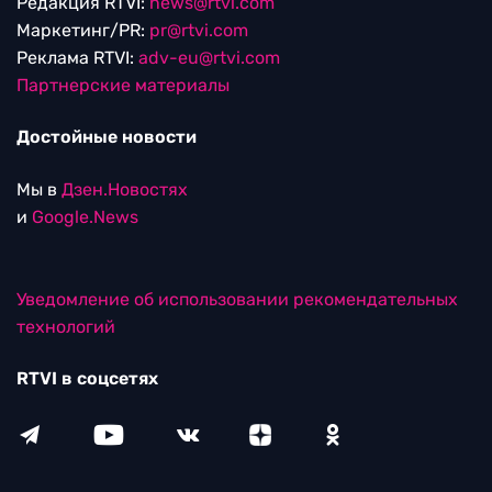
Редакция RTVI:
news@rtvi.com
Маркетинг/PR:
pr@rtvi.com
Реклама RTVI:
adv-eu@rtvi.com
Партнерские материалы
Достойные новости
Мы в
Дзен.Новостях
и
Google.News
Уведомление об использовании рекомендательных
технологий
RTVI в соцсетях