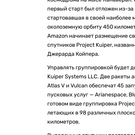
первый старт был отложен из-за 
стартовавшая в своей наиболее 
околоземную орбиту 450 километ
Amazon начинает размещение с
спутников Project Kuiper, назван
Джерарда Койпера.
Управлять группировкой будет 
Kuiper Systems LLC. Две ракеты
Atlas V и Vulcan обеспечат 45 з
пусковых услуг — Arianespace, Bl
готовом виде группировка Project
летающих в 98 различных плоскос
километров.