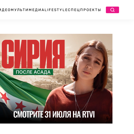
ИДЕО
МУЛЬТИМЕДИА
LIFESTYLE
СПЕЦПРОЕКТЫ