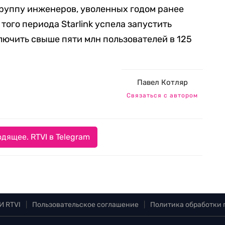
 группу инженеров, уволенных годом ранее
ого периода Starlink успела запустить
лючить свыше пяти млн пользователей в 125
Павел Котляр
Связаться с автором
дящее. RTVI в Telegram
И RTVI
|
Пользовательское соглашение
|
Политика обработки