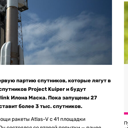
рвую партию спутников, которые лягут в
путников Project Kuiper и будут
link Илона Маска. Пока запущены 27
ставит более 3 тыс. спутников.
ощи ракеты Atlas-V с 41 площадки
П
Он состоялся со второй попытки — ранее