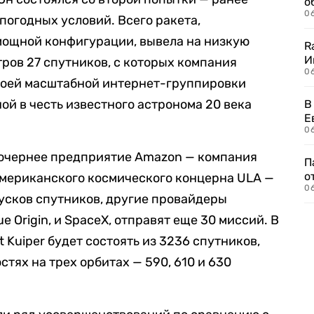
о
06
погодных условий. Всего ракета,
мощной конфигурации, вывела на низкую
R
И
ров 27 спутников, с которых компания
0
воей масштабной интернет-группировки
ной в честь известного астронома 20 века
В
Е
06
дочернее предприятие Amazon — компания
П
о
 американского космического концерна ULA —
06
апусков спутников, другие провайдеры
ue Origin, и SpaceX, отправят еще 30 миссий. В
 Kuiper будет состоять из 3236 спутников,
тях на трех орбитах — 590, 610 и 630