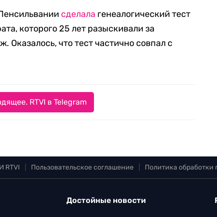
а Пенсильвании
сделала
генеалогический тест
ата, которого 25 лет разыскивали за
ж. Оказалось, что тест частично совпал с
дящее. RTVI в Telegram
И RTVI
|
Пользовательское соглашение
|
Политика обработки
Достойные новости