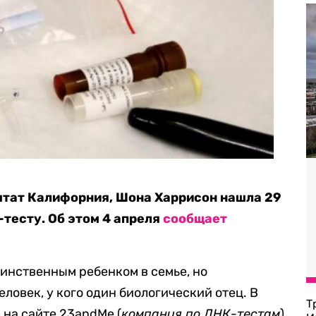
тат Калифорния, Шона Харрисон нашла 29
тесту. Об этом 4 апреля
сообщает
динственным ребенком в семье, но
еловек, у кого один биологический отец. В
Т
 на сайте 23andMe (
компания по ДНК-тестам
)