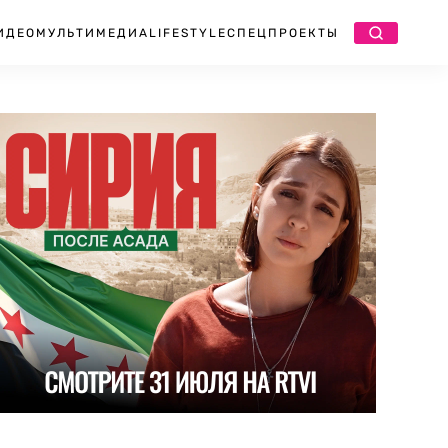
ИДЕО
МУЛЬТИМЕДИА
LIFESTYLE
СПЕЦПРОЕКТЫ