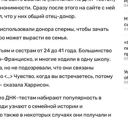
И
06
онимности. Сразу после этого на сайте с ней
л, что у них общий отец-донор.
М
с
 использовали донора спермы, чтобы зачать
0
тро может вырасти ее семья.
«
п
ьям и сестрам от 24 до 41 года. Большинство
п
н-Франциско, и многие ходили в одну школу.
0
, но не подозревали, что они связаны
У
о <…> Чувство, когда вы встречаетесь, потому
о
0
 — сказала Харрисон.
 по ДНК-тестам набирают популярность в
юди узнают о семейной истории и
о также в некоторых случаях они получали и