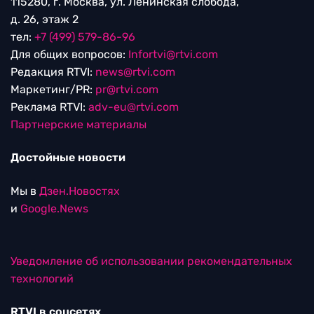
115280, г. Москва, ул. Ленинская слобода,
д. 26, этаж 2
тел:
+7 (499) 579-86-96
Для общих вопросов:
Infortvi@rtvi.com
Редакция RTVI:
news@rtvi.com
Маркетинг/PR:
pr@rtvi.com
Реклама RTVI:
adv-eu@rtvi.com
Партнерские материалы
Достойные новости
Мы в
Дзен.Новостях
и
Google.News
Уведомление об использовании рекомендательных
технологий
RTVI в соцсетях