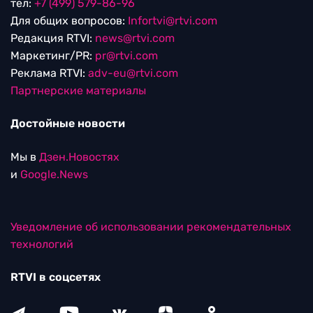
тел:
+7 (499) 579-86-96
Для общих вопросов:
Infortvi@rtvi.com
Редакция RTVI:
news@rtvi.com
Маркетинг/PR:
pr@rtvi.com
Реклама RTVI:
adv-eu@rtvi.com
Партнерские материалы
Достойные новости
Мы в
Дзен.Новостях
и
Google.News
Уведомление об использовании рекомендательных
технологий
RTVI в соцсетях