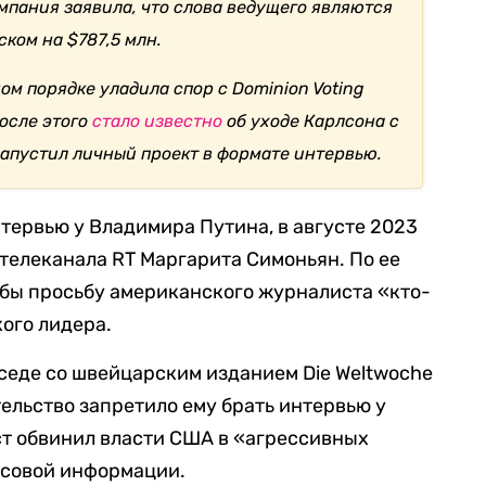
мпания заявила, что слова ведущего являются
ском на $787,5 млн.
ом порядке уладила спор с Dominion Voting
после этого
стало известно
об уходе Карлсона с
запустил личный проект в формате интервью.
интервью у Владимира Путина, в августе 2023
телеканала RT Маргарита Симоньян. По ее
и бы просьбу американского журналиста «кто-
кого лидера.
еседе со швейцарским изданием Die Weltwoche
тельство запретило ему брать интервью у
ст обвинил власти США в «агрессивных
ссовой информации.