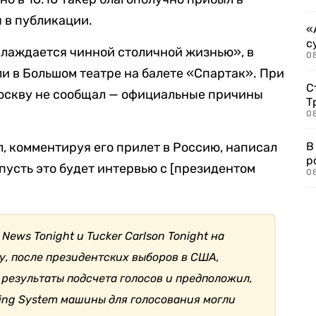
я в публикации.
«
с
слаждается чинной столичной жизнью», в
08
ли в Большом театре на балете «Спартак». При
С
Москву не сообщал — официальные причины
Т
08
, комментируя его прилет в Россию, написал
В
р
 пусть это будет интервью с [президентом
08
News Tonight и Tucker Carlson Tonight на
ду, после президентских выборов в США,
 результаты подсчета голосов и предположил,
ting System машины для голосования могли