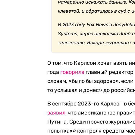
намеренно искажать данные. Ко
клеветой, и обратилась в суд с и
В 2023 году Fox News в досудебн
Systems, через несколько дней 
телеканала. Вскоре журналист 
О том, что Карлсон хочет взять 
года
говорила
главный редактор 
словам, «было бы здорово», есл
то услышал и донес» до российс
В сентябре 2023-го Карлсон в б
заявил
, что американское прави
Путина. Среди прочего журнали
попытках» контроля средств ма