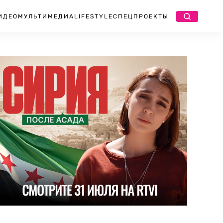
ИДЕО
МУЛЬТИМЕДИА
LIFESTYLE
СПЕЦПРОЕКТЫ