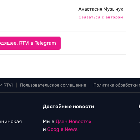
Анастасия Музычук
Связаться с автором
дящее. RTVI в Telegram
И RTVI
|
Пользовательское соглашение
|
Политика обработки
Достойные новости
Ленинская
Мы в
Дзен.Новостях
и
Google.News