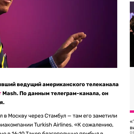
ывший ведущий американского телеканала
т
Mash. По данным телеграм-канала, он
я.
л в Москву через Стамбул — там его заметили
«
иакомпании Turkish Airlines. «К сожалению,
в
 но в 16:10 Такер благополучно прибыл в
0