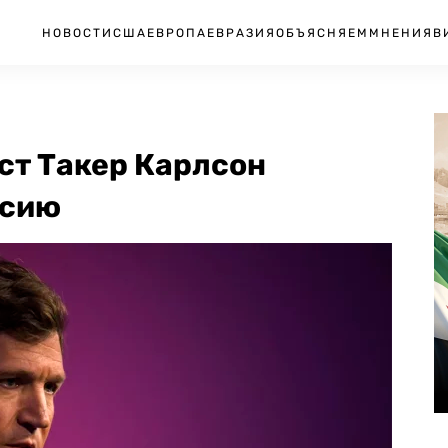
НОВОСТИ
США
ЕВРОПА
ЕВРАЗИЯ
ОБЪЯСНЯЕМ
МНЕНИЯ
В
т Такер Карлсон
ссию