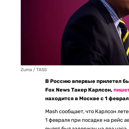
Zuma / TASS
В Россию впервые прилетел б
Fox News Такер Карлсон,
пише
находится в Москве с 1 феврал
Mash сообщает, что Карлсон лете
1 февраля при посадке на рейс ав
вылет был задержан на два часа,