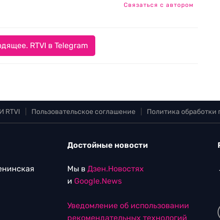
Связаться с автором
дящее. RTVI в Telegram
И RTVI
|
Пользовательское соглашение
|
Политика обработки
Достойные новости
Ленинская
Мы в
Дзен.Новостях
и
Google.News
Уведомление об использовании
рекомендательных технологий