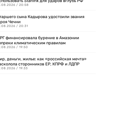
спользовать Starlink для ударов вглубь РФ
7.08.2026 / 20:58
таршего сына Кадырова удостоили звания
ероя Чечни
.08.2026 / 20:31
РГ финансировала бурение в Амазонии
опреки климатическим правилам
.08.2026 / 19:50
ир, деньги, жилье: как «российская мечта»
асколола сторонников ЕР, КПРФ и ЛДПР
.08.2026 / 19:33