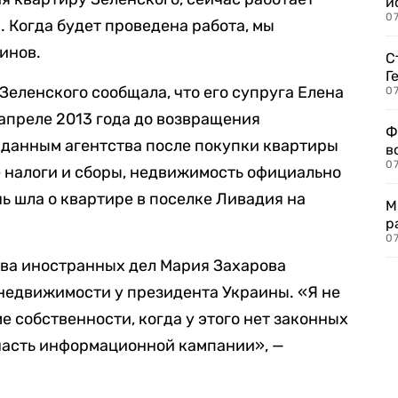
и
0
 Когда будет проведена работа, мы
инов.
С
Г
Зеленского сообщала, что его супруга Елена
07
апреле 2013 года до возвращения
Ф
о данным агентства после покупки квартиры
в
07
 налоги и сборы, недвижимость официально
ь шла о квартире в поселке Ливадия на
М
р
07
тва иностранных дел Мария Захарова
недвижимости у президента Украины. «Я не
е собственности, когда у этого нет законных
о часть информационной кампании», —