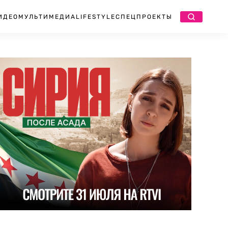
ИДЕО
МУЛЬТИМЕДИА
LIFESTYLE
СПЕЦПРОЕКТЫ