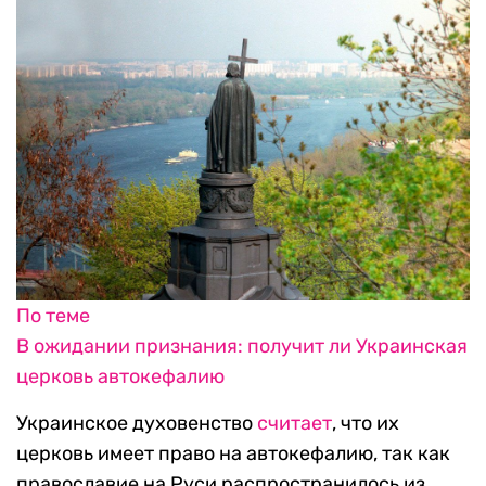
По теме
В ожидании признания: получит ли Украинская
церковь автокефалию
Украинское духовенство
считает
, что их
церковь имеет право на автокефалию, так как
православие на Руси распространилось из