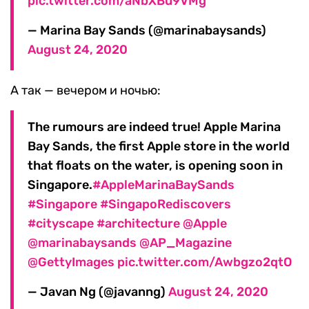
pic.twitter.com/aNbXBu9VMg
— Marina Bay Sands (@marinabaysands)
August 24, 2020
А так — вечером и ночью:
The rumours are indeed true! Apple Marina
Bay Sands, the first Apple store in the world
that floats on the water, is opening soon in
Singapore.
#AppleMarinaBaySands
#Singapore
#SingapoRediscovers
#cityscape
#architecture
@Apple
@marinabaysands
@AP_Magazine
@GettyImages
pic.twitter.com/Awbgzo2qtO
— Javan Ng (@javanng)
August 24, 2020