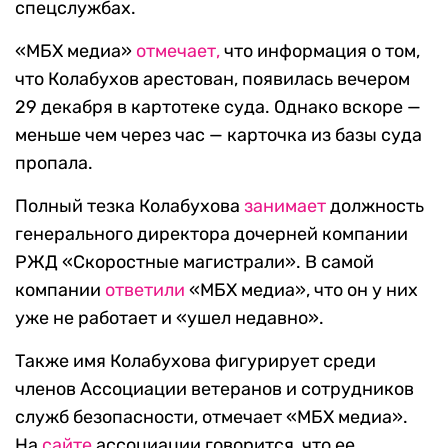
спецслужбах.
«МБХ медиа»
отмечает,
что информация о том,
что Колабухов арестован, появилась вечером
29 декабря в картотеке суда. Однако вскоре —
меньше чем через час — карточка из базы суда
пропала.
Полный тезка Колабухова
занимает
должность
генерального директора дочерней компании
РЖД «Скоростные магистрали». В самой
компании
ответили
«МБХ медиа», что он у них
уже не работает и «ушел недавно».
Также имя Колабухова фигурирует среди
членов Ассоциации ветеранов и сотрудников
служб безопасности, отмечает «МБХ медиа».
На
сайте
ассоциации говорится, что ее