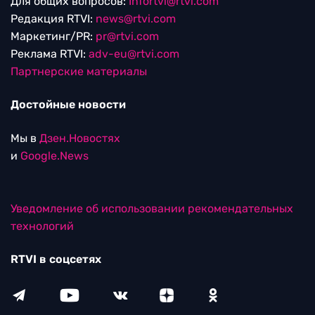
Для общих вопросов:
Infortvi@rtvi.com
Редакция RTVI:
news@rtvi.com
Маркетинг/PR:
pr@rtvi.com
Реклама RTVI:
adv-eu@rtvi.com
Партнерские материалы
Достойные новости
Мы в
Дзен.Новостях
и
Google.News
Уведомление об использовании рекомендательных
технологий
RTVI в соцсетях