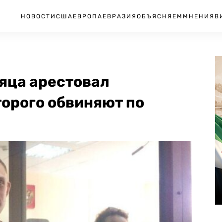
НОВОСТИ
США
ЕВРОПА
ЕВРАЗИЯ
ОБЪЯСНЯЕМ
МНЕНИЯ
В
сяца арестовал
торого обвиняют по