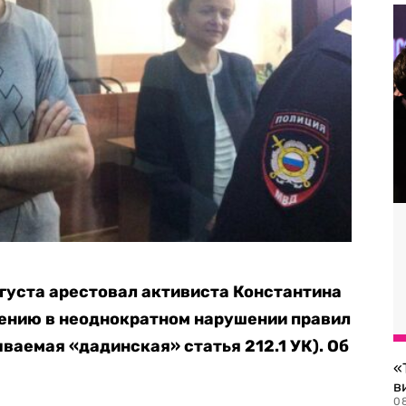
густа арестовал активиста Константина
нению в неоднократном нарушении правил
ваемая «дадинская» статья 212.1 УК). Об
«
в
0