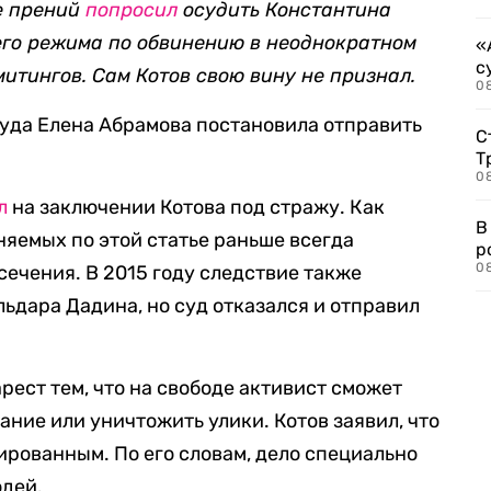
де прений
попросил
осудить Константина
щего режима
по обвинению в неоднократном
«
с
итингов. Сам Котов свою вину не признал.
08
уда Елена Абрамова постановила отправить
С
Т
08
л
на заключении Котова под стражу. Как
В
няемых по этой статье раньше всегда
р
08
сечения. В 2015 году следствие также
ьдара Дадина, но суд отказался и отправил
арест тем, что на свободе активист сможет
ание или уничтожить улики. Котов заявил, что
ированным. По его словам, дело специально
юдей.