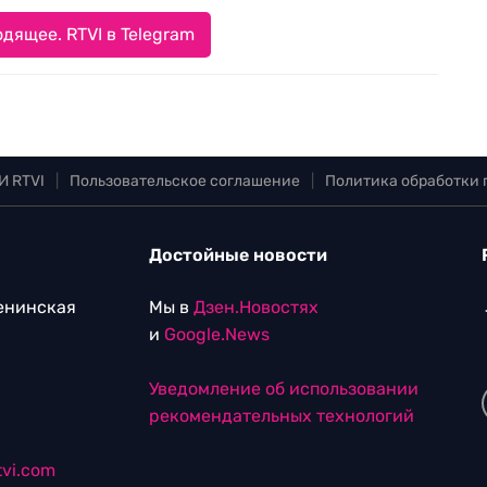
дящее. RTVI в Telegram
И RTVI
|
Пользовательское соглашение
|
Политика обработки
Достойные новости
Ленинская
Мы в
Дзен.Новостях
и
Google.News
Уведомление об использовании
рекомендательных технологий
vi.com