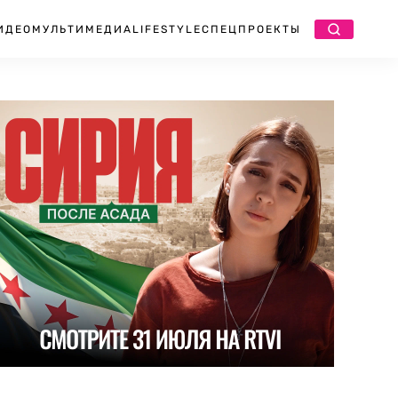
ИДЕО
МУЛЬТИМЕДИА
LIFESTYLE
СПЕЦПРОЕКТЫ