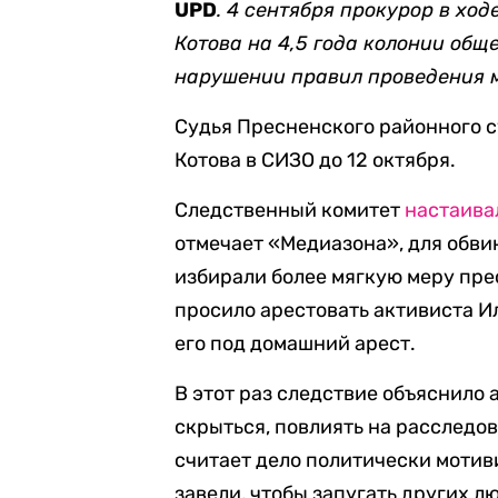
UPD
. 4 сентября прокурор в хо
Котова на 4,5 года колонии об
нарушении правил проведения м
Судья Пресненского районного с
Котова в СИЗО до 12 октября.
Следственный комитет
настаива
отмечает «Медиазона», для обви
избирали более мягкую меру пре
просило арестовать активиста Ил
его под домашний арест.
В этот раз следствие объяснило 
скрыться, повлиять на расследов
считает дело политически мотив
завели, чтобы запугать других л