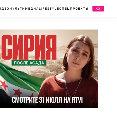
ИДЕО
МУЛЬТИМЕДИА
LIFESTYLE
СПЕЦПРОЕКТЫ