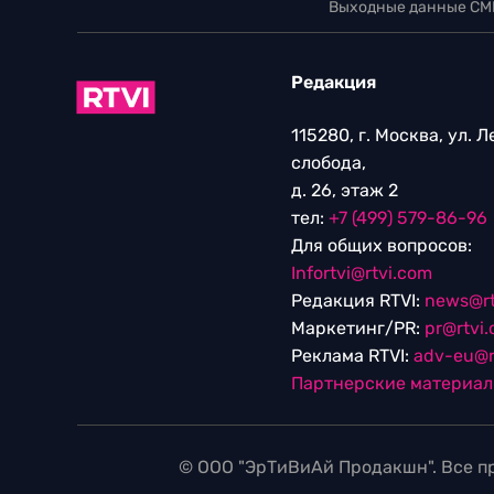
Выходные данные СМ
Редакция
115280, г. Москва, ул. 
слобода,
д. 26, этаж 2
тел:
+7 (499) 579-86-96
Для общих вопросов:
Infortvi@rtvi.com
Редакция RTVI:
news@rt
Маркетинг/PR:
pr@rtvi
Реклама RTVI:
adv-eu@r
Партнерские материа
© ООО "ЭрТиВиАй Продакшн". Все пр