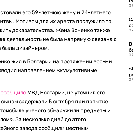
Р
07
стовали его 59-летнюю жену и 24-летнего
С
твы. Мотивом для их ареста послужило то,
с
ожить доказательства. Жена Зоненко также
07
ее деятельность не была напрямую связана с
В
а была дизайнером.
б
07
ненко жил в Болгарии на протяжении восьми
«
ководил направлением «кумулятивные
р
07
е
сообщило
МВД Болгарии, не уточнив его
и сыном задержали 5 октября при попытке
автомобиле ученого обнаружили предметы и
ом». За несколько дней до этого
жейного завода сообщили местным