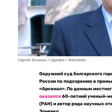
Сергей Зоненко / Ogeldke / Wikimedia
Окружной суд болгарского гор
России по подозрению в пром
«Арсенал». По данным местног
оказался
60-летний ученый-ме
(РАН) и автор ряда научных от
Зоненко.