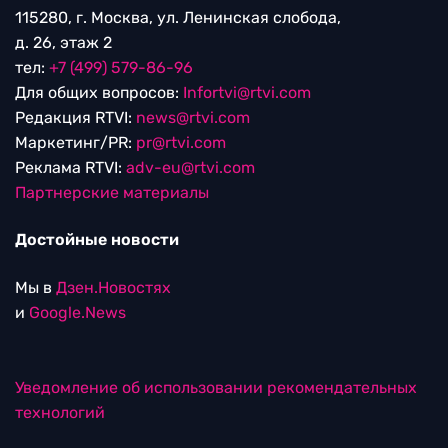
115280, г. Москва, ул. Ленинская слобода,
д. 26, этаж 2
тел:
+7 (499) 579-86-96
Для общих вопросов:
Infortvi@rtvi.com
Редакция RTVI:
news@rtvi.com
Маркетинг/PR:
pr@rtvi.com
Реклама RTVI:
adv-eu@rtvi.com
Партнерские материалы
Достойные новости
Мы в
Дзен.Новостях
и
Google.News
Уведомление об использовании рекомендательных
технологий