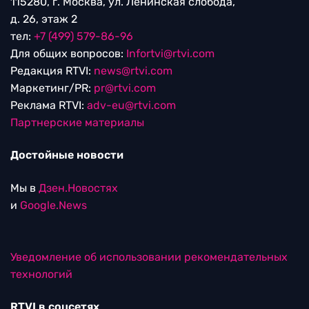
115280, г. Москва, ул. Ленинская слобода,
д. 26, этаж 2
тел:
+7 (499) 579-86-96
Для общих вопросов:
Infortvi@rtvi.com
Редакция RTVI:
news@rtvi.com
Маркетинг/PR:
pr@rtvi.com
Реклама RTVI:
adv-eu@rtvi.com
Партнерские материалы
Достойные новости
Мы в
Дзен.Новостях
и
Google.News
Уведомление об использовании рекомендательных
технологий
RTVI в соцсетях