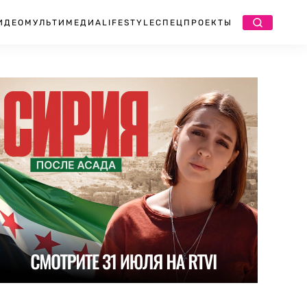
ИДЕО
МУЛЬТИМЕДИА
LIFESTYLE
СПЕЦПРОЕКТЫ