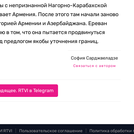
ны с непризнанной Нагорно-Карабахской
ает Армения. После этого там начали заново
торией Армении и Азербайджана. Ереван
 в том, что она пытается продвинуться
д предлогом якобы уточнения границ.
София Сарджвеладзе
Связаться с автором
дящее. RTVI в Telegram
И RTVI
|
Пользовательское соглашение
|
Политика обработки