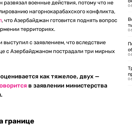
о
н развязал военные действия, потому что не
06
улированию нагорнокарабахского конфликта,
В
л
, что Азербайджан готовится поднять вопрос
т
Армении территориях.
06
 выступил с заявлением, что вследствие
П
о
ице с Азербайджаном пострадали три мирных
06
Т
п
 оценивается как тяжелое, двух —
06
говорится
в заявлении министерства
.
а границе