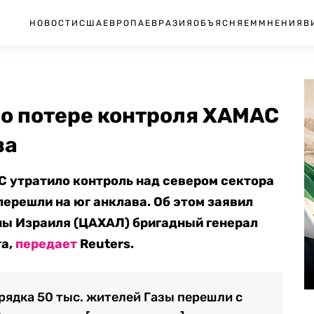
НОВОСТИ
США
ЕВРОПА
ЕВРАЗИЯ
ОБЪЯСНЯЕМ
МНЕНИЯ
В
 о потере контроля ХАМАС
за
 утратило контроль над севером сектора
перешли на юг анклава. Об этом заявил
ны Израиля (ЦАХАЛ) бригадный генерал
га,
передает
Reuters.
рядка 50 тыс. жителей Газы перешли с