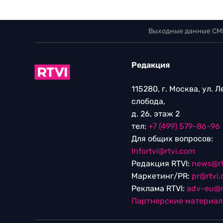
Выходные данные СМ
Редакция
115280, г. Москва, ул. 
слобода,
д. 26, этаж 2
тел:
+7 (499) 579-86-96
Для общих вопросов:
Infortvi@rtvi.com
Редакция RTVI:
news@rt
Маркетинг/PR:
pr@rtvi
Реклама RTVI:
adv-eu@r
Партнерские материа