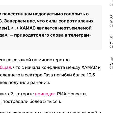
к
0
 и палестинцам недопустимо говорить о
С
. Заверяем вас, что силы сопротивления
б
0
лем]. <…> ХАМАС является неотъемлемой
а», — приводятся его слова в телеграм-
М
т
0
П
era со ссылкой на министерство
у
общал
, что с начала конфликта между ХАМАС и
07
следнего в секторе Газа погибли более 10,5
овек получили ранения.
ластей, которые
приводит
РИА Новости,
, пострадали более 5 тысяч.
ила о ликвидации главы отдела вооружений и