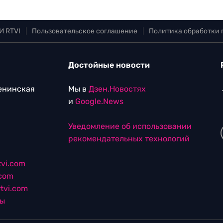
И RTVI
|
Пользовательское соглашение
|
Политика обработки
Достойные новости
Ленинская
Мы в
Дзен.Новостях
и
Google.News
Уведомление об использовании
рекомендательных технологий
vi.com
.com
tvi.com
лы