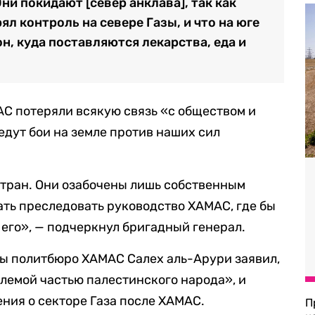
Они покидают [север анклава], так как
л контроль на севере Газы, и что на юге
н, куда поставляются лекарства, еда и
АС потеряли всякую связь «с обществом и
едут бои на земле против наших сил
стран. Они озабочены лишь собственным
ть преследовать руководство ХАМАС, где бы
 его», — подчеркнул бригадный генерал.
вы политбюро ХАМАС Салех аль-Арури заявил,
лемой частью палестинского народа», и
ния о секторе Газа после ХАМАС.
П