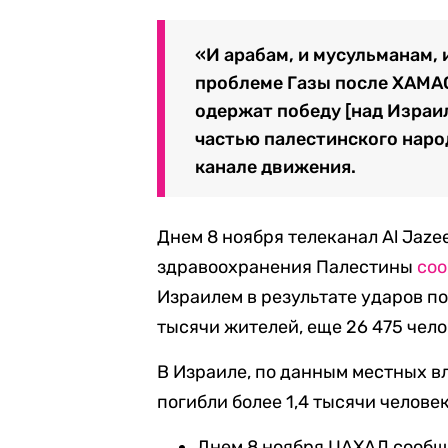
«И арабам, и мусульманам,
проблеме Газы после ХАМАС
одержат победу [над Израи
частью палестинского народ
канале движения.
Днем 8 ноября телеканал Al Jaze
здравоохранения Палестины
со
Израилем в результате ударов по
тысячи жителей, еще 26 475 чел
В Израиле, по данным местных в
погибли более 1,4 тысячи человек
Днем 8 ноября ЦАХАЛ сообщ