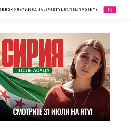
ИДЕО
МУЛЬТИМЕДИА
LIFESTYLE
СПЕЦПРОЕКТЫ