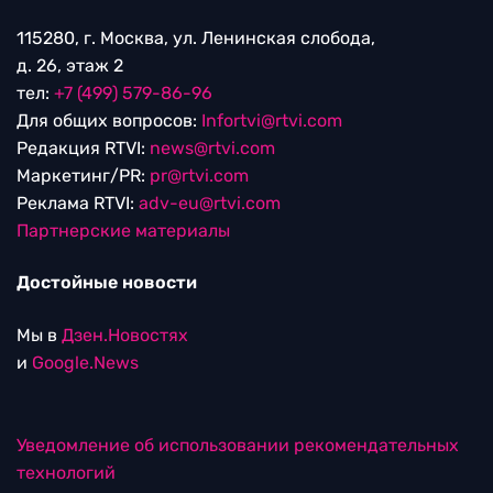
115280, г. Москва, ул. Ленинская слобода,
д. 26, этаж 2
тел:
+7 (499) 579-86-96
Для общих вопросов:
Infortvi@rtvi.com
Редакция RTVI:
news@rtvi.com
Маркетинг/PR:
pr@rtvi.com
Реклама RTVI:
adv-eu@rtvi.com
Партнерские материалы
Достойные новости
Мы в
Дзен.Новостях
и
Google.News
Уведомление об использовании рекомендательных
технологий