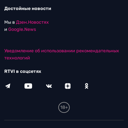
Достойные новости
Мы в
Дзен.Новостях
и
Google.News
Уведомление об использовании рекомендательных
технологий
RTVI в соцсетях
18+