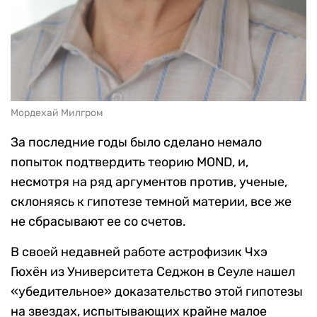
Мордехай Милгром
За последние годы было сделано немало
попыток подтвердить теорию
MOND,
и,
несмотря на ряд аргументов против, ученые,
склоняясь к гипотезе темной материи, все же
не сбрасывают ее со счетов.
В своей недавней работе астрофизик
Чхэ
Гюхён
из
Университет
а
Седжон
в Сеуле нашел
«убедительное» доказательство этой гипотезы
на
звезд
ах
, испытывающих крайне малое