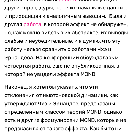
другие процедуры, но те же начальные данные,
и приходящая к аналогичным выводам.
.
Была и
другая
работа
, в которой эффект не обнаружен
,
но, как можно видеть в их абстракте, их выводы
слабые и неубедительные, и я думаю, что эту
работу нельзя сравнить с работами Чхэ и
Эрнандеса. На конференции обсуждалась и
четвертая работа, еще не опубликованная, в
которой не увидели эффекта
MOND.
Након
ец, я хотел бы указать, что эти
отклонения от ньютоновской динамики, как
утверждают Чхэ и Эрнандес, предсказаны
определенным классом теорий M
OND, о
днако
есть и другие формулировки M
OND,
кот
о
рые не
предсказывают такого эффекта. Как бы то ни